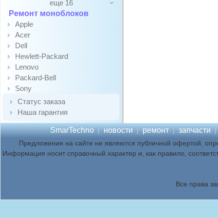
еще 16
Ремонт моноблоков
Apple
Acer
Dell
Hewlett-Packard
Lenovo
Packard-Bell
Sony
Статус заказа
Наша гарантия
SmarTechno
новости
ремонт
запчасти
|
|
|
Предложения на сайте не являются публичной офертой, опр
Информация носит справочный характер и, как правило, соответс
Все права з