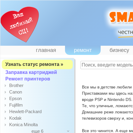
главная
ремонт
бизнесу
Узнать статус ремонта »
Заправка картриджей
Ремонт принтеров
Brother
Все мы в детстве любили и
Canon
Приставками мы здесь на
Epson
вроде PSP и Nintendo DS.
Fujifilm
Те, что уличные, ломаютс
Hewlett-Packard
Домашние реже ломаются 
Kodak
телевизоров сверху и, ко
Konica Minolta
Все это чинится. А еще м
еще 6