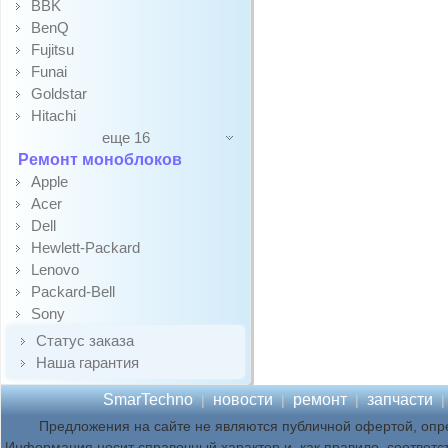
BBK
BenQ
Fujitsu
Funai
Goldstar
Hitachi
еще 16
Ремонт моноблоков
Apple
Acer
Dell
Hewlett-Packard
Lenovo
Packard-Bell
Sony
Статус заказа
Наша гарантия
SmarTechno
новости
ремонт
запчасти
|
|
|
Предложения на сайте не являются публичной офертой, опр
Информация носит справочный характер и, как правило, соответс