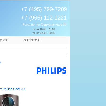
+7 (495) 799-7209
+7 (965) 112-1221
г.Королёв, ул.Орджоникидзе 5В
пн-пт 10:00 - 20:00
сб-вс 12:00 - 20:00
такты
оплатить
е
т Philips CAM200