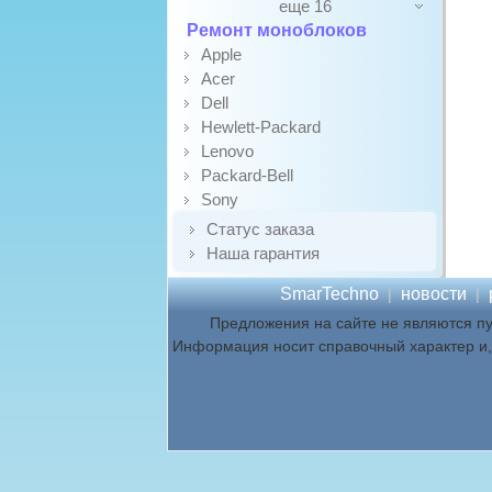
еще 16
Ремонт моноблоков
Apple
Acer
Dell
Hewlett-Packard
Lenovo
Packard-Bell
Sony
Статус заказа
Наша гарантия
SmarTechno
новости
|
|
Предложения на сайте не являются п
Информация носит справочный характер и, 