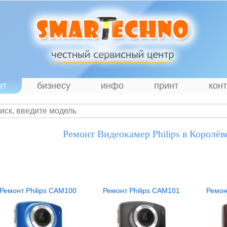
нт
бизнесу
инфо
принт
кон
Ремонт Видеокамер Philips в Королёв
Ремонт Philips CAM100
Ремонт Philips CAM101
Ремон