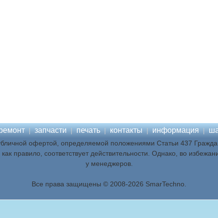
ремонт
запчасти
печать
контакты
информация
ша
|
|
|
|
|
убличной офертой, определяемой положениями Статьи 437 Граждан
как правило, соответствует действительности. Однако, во избежан
у менеджеров.
Все права защищены © 2008-2026 SmarTechno.