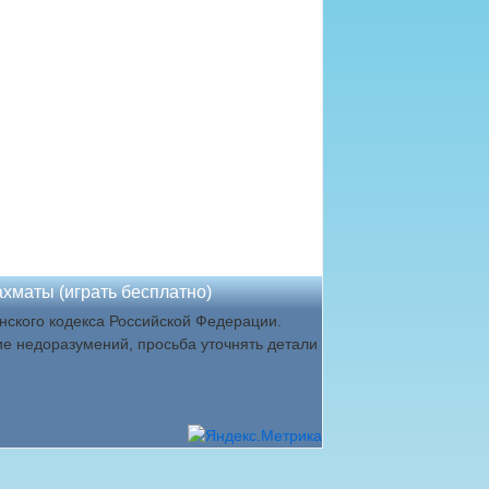
хматы (играть бесплатно)
ского кодекса Российской Федерации.
ие недоразумений, просьба уточнять детали