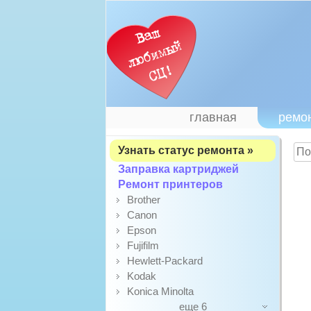
главная
ремо
Узнать статус ремонта »
Заправка картриджей
Ремонт принтеров
Brother
Canon
Epson
Fujifilm
Hewlett-Packard
Kodak
Konica Minolta
еще 6