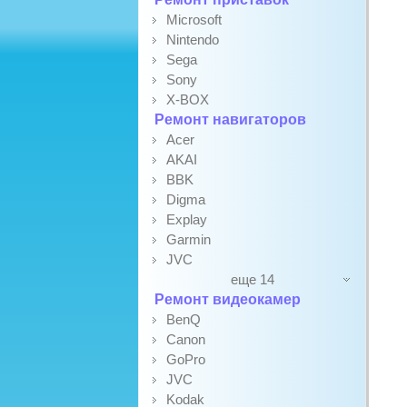
Microsoft
Nintendo
Sega
Sony
X-BOX
Ремонт навигаторов
Acer
AKAI
BBK
Digma
Explay
Garmin
JVC
еще 14
Ремонт видеокамер
BenQ
Canon
GoPro
JVC
Kodak