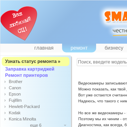
главная
ремонт
бизнесу
Узнать статус ремонта »
Заправка картриджей
Ремонт принтеров
Brother
Видеокамеры записывают 
Canon
Можно показать, как твой 
Epson
Вот уже остаются считанн
Fujifilm
Надеюсь, что такого с ним
Hewlett-Packard
Kodak
Но все же видеокамеры - 
Konica Minolta
Поэтому мы их чиним - о
Диагностика, как всегда, 
еще 6