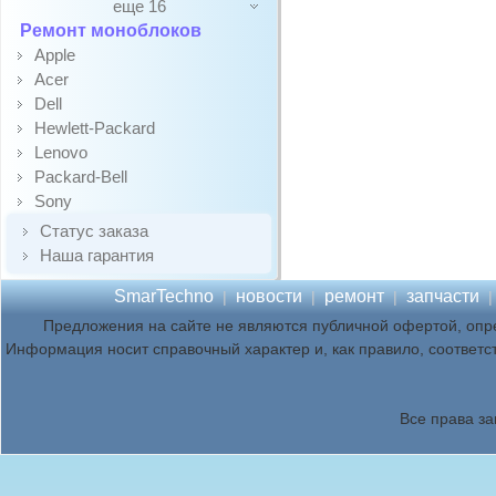
еще 16
Ремонт моноблоков
Apple
Acer
Dell
Hewlett-Packard
Lenovo
Packard-Bell
Sony
Статус заказа
Наша гарантия
SmarTechno
новости
ремонт
запчасти
|
|
|
Предложения на сайте не являются публичной офертой, опр
Информация носит справочный характер и, как правило, соответс
Все права з