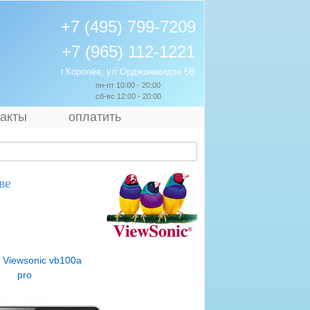
+7 (495) 799-7209
+7 (965) 112-1221
г.Королёв, ул.Орджоникидзе 5В
пн-пт 10:00 - 20:00
сб-вс 12:00 - 20:00
такты
оплатить
ве
 Viewsonic vb100a
pro