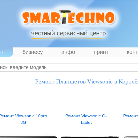
нт
бизнесу
инфо
принт
кон
Ремонт Планшетов Viewsonic в Королё
Ремонт Viewsonic 10pro
Ремонт Viewsonic G-
Ремонт
3G
Tablet