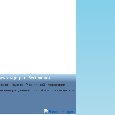
хматы (играть бесплатно)
ского кодекса Российской Федерации.
ие недоразумений, просьба уточнять детали