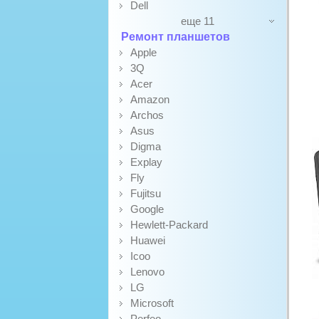
Dell
еще 11
Ремонт планшетов
Apple
3Q
Acer
Amazon
Archos
Asus
Digma
Explay
Fly
Fujitsu
Google
Hewlett-Packard
Huawei
Icoo
Lenovo
LG
Microsoft
Perfeo