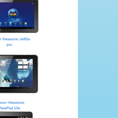
 Viewsonic vb80a
pro
онт Viewsonic
ViewPad 10e