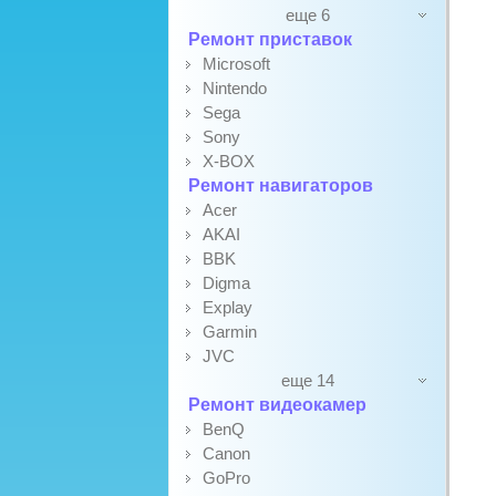
еще 6
Ремонт приставок
Microsoft
Nintendo
Sega
Sony
X-BOX
Ремонт навигаторов
Acer
AKAI
BBK
Digma
Explay
Garmin
JVC
еще 14
Ремонт видеокамер
BenQ
Canon
GoPro