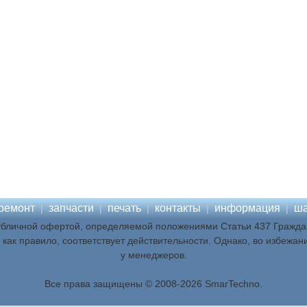
ремонт
запчасти
печать
контакты
информация
ша
|
|
|
|
|
убличной офертой, определяемой положениями Статьи 437 Граждан
как правило, соответствует действительности. Однако, во избежан
у менеджеров.
Все права защищены © 2008-2026 SmarTechno.