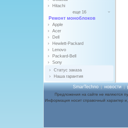
Hitachi
еще 16
Ремонт моноблоков
Apple
Acer
Dell
Hewlett-Packard
Lenovo
Packard-Bell
Sony
Статус заказа
Наша гарантия
SmarTechno
новости
|
|
Предложения на сайте не являются п
Информация носит справочный характер и, 