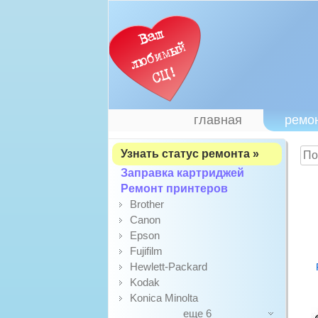
главная
ремо
Узнать статус ремонта »
Заправка картриджей
Ремонт принтеров
Brother
Canon
Epson
Fujifilm
Hewlett-Packard
Kodak
Konica Minolta
еще 6