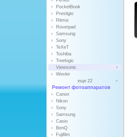
PocketBook
Prestigio
Ritmix
Roverpad
Samsung
Sony
TeXeT
Toshiba
Treelogic
Viewsonic
Wexler
еще 22
Ремонт фотоаппаратов
Canon
Nikon
Sony
Samsung
Casio
BenQ
Fujifilm