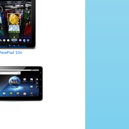
онт Viewsonic
ViewPad 10s