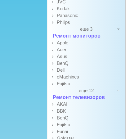
JVC
Kodak
Panasonic
Philips
еще 3
Ремонт мониторов
Apple
Acer
Asus
BenQ
Dell
eMachines
Fujitsu
еще 12
Ремонт телевизоров
AKAI
BBK
BenQ
Fujitsu
Funai
Goldstar