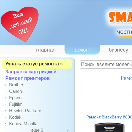
главная
ремонт
бизнесу
Узнать статус ремонта »
Заправка картриджей
Ремо
Ремонт принтеров
Brother
Canon
Epson
Fujifilm
Hewlett-Packard
Kodak
Ремонт BlackBerry 880
Konica Minolta
еще 6