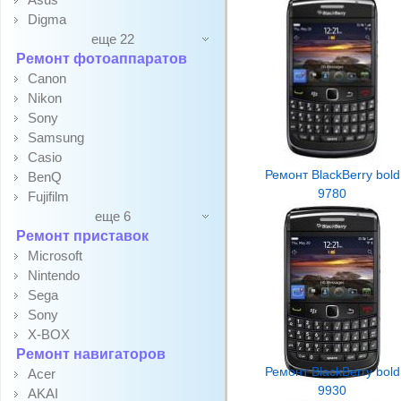
Digma
еще 22
Ремонт фотоаппаратов
Canon
Nikon
Sony
Samsung
Casio
Ремонт BlackBerry bold
BenQ
9780
Fujifilm
еще 6
Ремонт приставок
Microsoft
Nintendo
Sega
Sony
X-BOX
Ремонт навигаторов
Ремонт BlackBerry bold
Acer
9930
AKAI