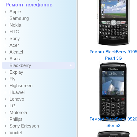
Ремонт телефонов
Apple
Samsung
Nokia
HTC
Sony
Acer
Alcatel
Ремонт BlackBerry 910
Pearl 3G
Asus
Blackberry
Explay
Fly
Highscreen
Huawei
Lenovo
LG
Motorola
Philips
Ремонт BlackBerry 952
Storm2
Sony Ericsson
Voxtel