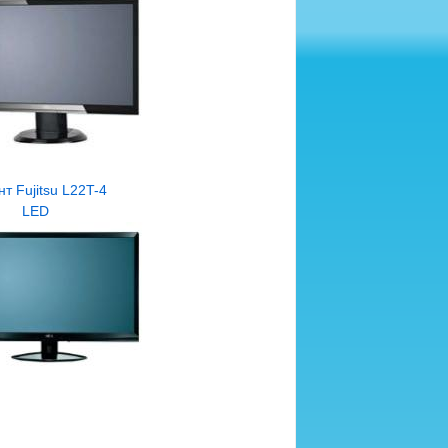
т Fujitsu L22T-4
LED