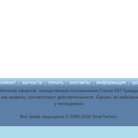
ремонт
запчасти
печать
контакты
информация
ша
|
|
|
|
|
убличной офертой, определяемой положениями Статьи 437 Граждан
как правило, соответствует действительности. Однако, во избежан
у менеджеров.
Все права защищены © 2008-2026 SmarTechno.