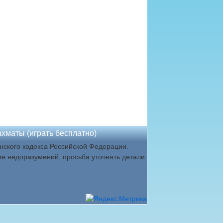
хматы (играть бесплатно)
ского кодекса Российской Федерации.
ие недоразумений, просьба уточнять детали