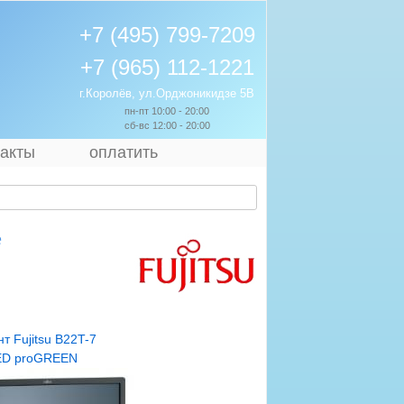
+7 (495) 799-7209
+7 (965) 112-1221
г.Королёв, ул.Орджоникидзе 5В
пн-пт 10:00 - 20:00
сб-вс 12:00 - 20:00
такты
оплатить
е
т Fujitsu B22T-7
ED proGREEN