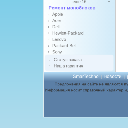
еще 16
Ремонт моноблоков
Apple
Acer
Dell
Hewlett-Packard
Lenovo
Packard-Bell
Sony
Статус заказа
Наша гарантия
SmarTechno
новости
|
|
Предложения на сайте не являются п
Информация носит справочный характер и, 