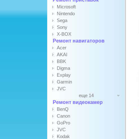
Microsoft
Nintendo
Sega
Sony
X-BOX
Ремонт навигаторов
Acer
AKAI
BBK
Digma
Explay
Garmin
JVC
еще 14
Ремонт видеокамер
BenQ
Canon
GoPro
JVC
Kodak