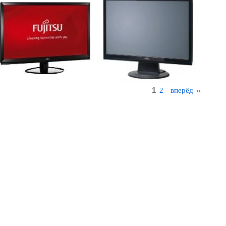
1
2
вперёд