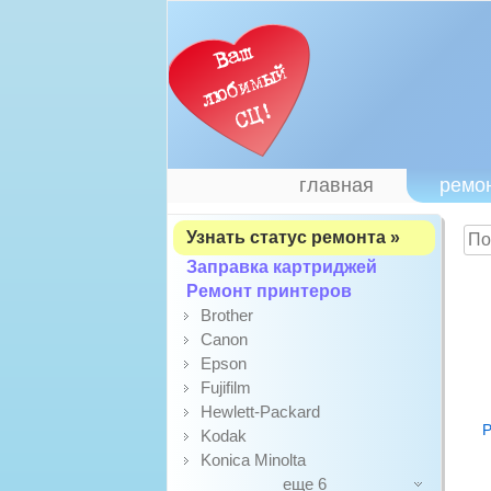
главная
ремо
Узнать статус ремонта »
Заправка картриджей
Ремонт принтеров
Brother
Canon
Epson
Fujifilm
Hewlett-Packard
Р
Kodak
Konica Minolta
еще 6