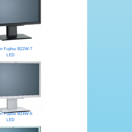
т Fujitsu B22W-7
LED
т Fujitsu B24W-6
LED