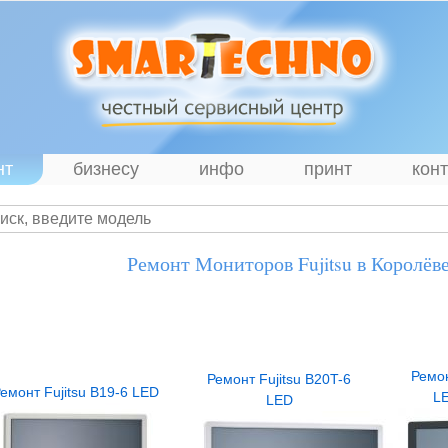
нт
бизнесу
инфо
принт
кон
Ремонт Мониторов Fujitsu в Королёв
Ремон
Ремонт Fujitsu B20T-6
емонт Fujitsu B19-6 LED
L
LED