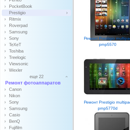
PocketBook
Prestigio
Ritmix
Roverpad
Samsung
Sony
Ремонт Prestigio multipa
TeXeT
pmp5570
Toshiba
Treelogic
Viewsonic
Wexler
еще 22
Ремонт фотоаппаратов
Canon
Nikon
Sony
Ремонт Prestigio multipa
Samsung
pmp5770d
Casio
BenQ
Fujifilm