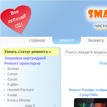
главная
ремонт
бизнесу
Узнать статус ремонта »
Заправка картриджей
Рем
Ремонт принтеров
Brother
Canon
Epson
Fujifilm
Hewlett-Packard
Ремонт Prestigio multipa
Kodak
2 pmp7280c
Konica Minolta
еще 6