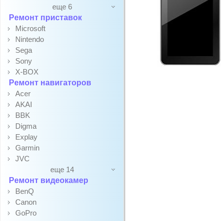
еще 6
Ремонт приставок
Microsoft
Nintendo
Sega
Sony
X-BOX
Ремонт навигаторов
Acer
AKAI
BBK
Digma
Explay
Garmin
JVC
еще 14
Ремонт видеокамер
BenQ
Canon
GoPro