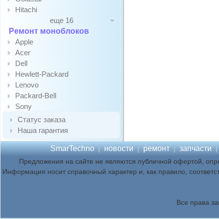
Hitachi
еще 16
Ремонт моноблоков
Apple
Acer
Dell
Hewlett-Packard
Lenovo
Packard-Bell
Sony
Статус заказа
Наша гарантия
SmarTechno
новости
ремонт
запчасти
|
|
|
Предложения на сайте не являются публичной офертой, опр
Информация носит справочный характер и, как правило, соответс
Все права з