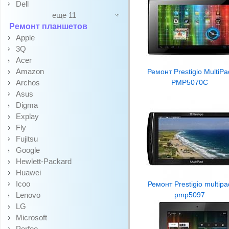
Dell
еще 11
Ремонт планшетов
Apple
3Q
Acer
Amazon
Ремонт Prestigio MultiPa
Archos
PMP5070C
Asus
Digma
Explay
Fly
Fujitsu
Google
Hewlett-Packard
Huawei
Icoo
Ремонт Prestigio multipa
Lenovo
pmp5097
LG
Microsoft
Perfeo