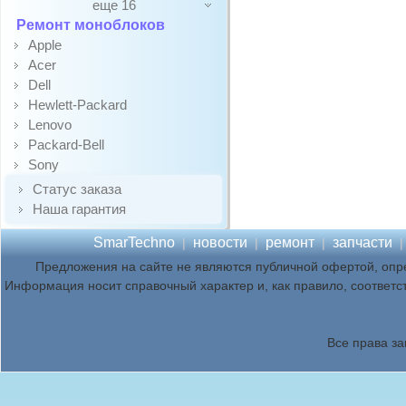
еще 16
Ремонт моноблоков
Apple
Acer
Dell
Hewlett-Packard
Lenovo
Packard-Bell
Sony
Статус заказа
Наша гарантия
SmarTechno
новости
ремонт
запчасти
|
|
|
Предложения на сайте не являются публичной офертой, опр
Информация носит справочный характер и, как правило, соответс
Все права з