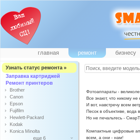
главная
ремонт
бизнесу
Узнать статус ремонта »
Заправка картриджей
Ремонт принтеров
Brother
Фотоаппараты - великоле
Canon
Все знают, что никому не
Epson
И вот, навстречу всем ве
Fujifilm
Песок в объективе, вода 
Hewlett-Packard
Но не печальтесь - Смар
Kodak
Konica Minolta
Компактные цифровые апп
всем, а они - нам!
еще 6