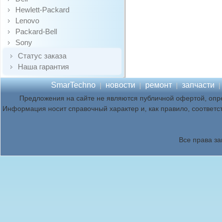
Hewlett-Packard
Lenovo
Packard-Bell
Sony
Статус заказа
Наша гарантия
SmarTechno
новости
ремонт
запчасти
|
|
|
Предложения на сайте не являются публичной офертой, опр
Информация носит справочный характер и, как правило, соответс
Все права з