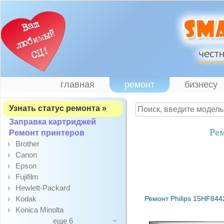
главная
ремонт
бизнесу
Узнать статус ремонта »
Заправка картриджей
Рем
Ремонт принтеров
Brother
Canon
Epson
Fujifilm
Hewlett-Packard
Kodak
Ремонт Philips 15HF844
Konica Minolta
еще 6