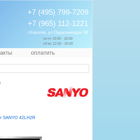
+7 (495) 799-7209
+7 (965) 112-1221
г.Королёв, ул.Орджоникидзе 5В
пн-пт 10:00 - 20:00
сб-вс 12:00 - 20:00
такты
оплатить
е
т SANYO 42LH2R