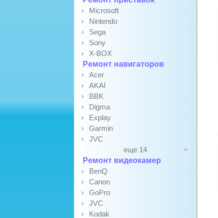
Microsoft
Nintendo
Sega
Sony
X-BOX
Ремонт навигаторов
Acer
AKAI
BBK
Digma
Explay
Garmin
JVC
еще 14
Ремонт видеокамер
BenQ
Canon
GoPro
JVC
Kodak