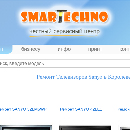
нт
бизнесу
инфо
принт
кон
Ремонт Телевизоров Sanyo в Королёв
емонт SANYO 32LM5WP
Ремонт SANYO 42LE1
Ремон