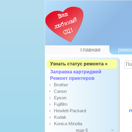
главная
ремо
Узнать статус ремонта »
Заправка картриджей
Ремонт принтеров
Brother
Canon
Epson
Fujifilm
Hewlett-Packard
Р
Kodak
Konica Minolta
еще 6